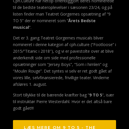
Cph.Culture har netop offentliggjort deres nominerede
til de bedste teateroplevelser i sæsonen 23/24, og på
listen finder man Teatret Gorgernes opsætning af “9
TO 5” der er nomineret som “
Årets Bedste
musical
“.
Det er 3. gang Teatret Gorgernes musicals bliver
nomineret i denne kategori af cph.culture (“Footloose” i
2015/”Titanic i 2018″), og vi er pavestolte over at blive
anderkendt side om side med professionelle
opsætninger som “Jersey Boys”, “Som i himlen” og
“Moulin Rouge”. Det syntes vi selv er ret godt gået af
vores lille, selvfinansierede, frivillige teater. Vinderne
afsløres 1. august.
Stort tillykke til de bærende kræfter bag “
9 TO 5
“, især
til instruktør Pierre Westerdahl. Hvor er det altså bare
godt gået!!!
LÆS MERE OM 9 TO 5 - THE