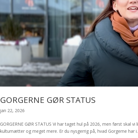
GORGERNE GØR STATUS
jan 22, 2026
GORGERNE GØR STATUS Vi har taget hul på 2026, men først skal vi lig
kulturnætter og meget mere. Er du nysgerrig på, hvad Gorgerne har i..