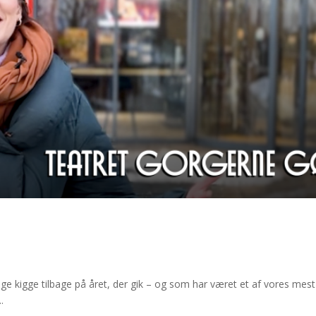
e kigge tilbage på året, der gik – og som har været et af vores mes
.