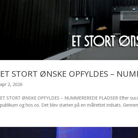
ET STORT ØNSKE OPFYLDES – NU
apr 2, 2026
ET STORT ØNSKE OPFYLDES – NUMMEREREDE PLADSER Efter succesen m
publikum og hos os. Det blev starten på en målrettet indsats. Gennem 