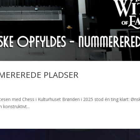
MMEREREDE PLADSER
ed Chess i Kulturhuset Brønden i 2025 stod én ting klart: Ønsk
konstruktivt...