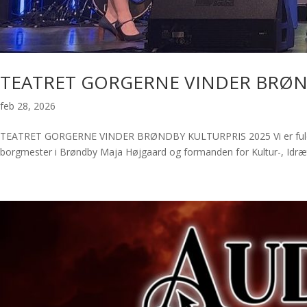
TEATRET GORGERNE VINDER BRØN
feb 28, 2026
TEATRET GORGERNE VINDER BRØNDBY KULTURPRIS 2025 Vi er fuldstænd
borgmester i Brøndby Maja Højgaard og formanden for Kultur-, Idræt