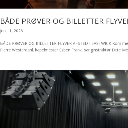
BÅDE PRØVER OG BILLETTER FLYVE
jun 11, 2026
BÅDE PRØVER OG BILLETTER FLYVER AFSTED I EASTWICK Kom med bag 
Pierre Westerdahl, kapelmester Esben Frank, sanginstruktør Ditte Meis