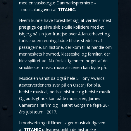
med en vaskeægte Danmarkspremiere –
musicaludgaven af
TITANIC
.
Hvem kunne have forestillet sig, at verdens mest
prægtige og sikre skib skulle kollidere med et
isbjerg på sin jomfrurejse over Atlanterhavet og
forlise uden redningsbåde til størstedelen af
passagerne. En historie, der kom til at handle om
menneskets hovmod, klasseskel og familier, der
blev splittet ad. Nu fortalt igennem noget af det
smukkeste musik, musicalscenen kan byde på.
Musicalen vandt da også hele 5 Tony Awards
(teaterverdenens svar på en Oscar) for bl.a.
bedste musical, bedste historie og bedste musik.
Og pudsigt nok kan både musicalen, James
Camerons hitfilm og Teatret Gorgerne fejre 20-
års jubilæum i 2017.
I modsætning til filmen tager musicaludgaven
af
TITANIC
udgangspunkt i de historiske