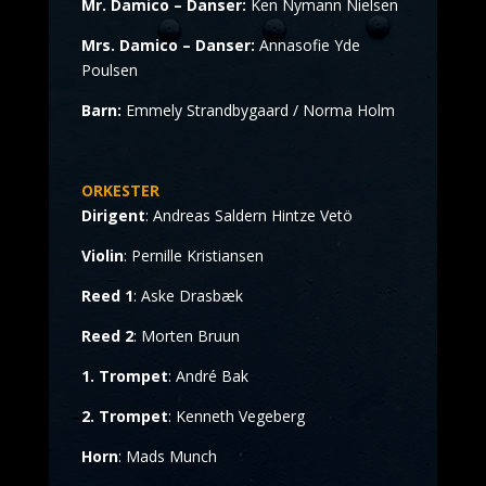
Mr. Damico – Danser:
Ken Nymann Nielsen
Mrs. Damico – Danser:
Annasofie Yde
Poulsen
Barn:
Emmely Strandbygaard / Norma Holm
ORKESTER
Dirigent
: Andreas Saldern Hintze Vetö
Violin
: Pernille Kristiansen
Reed 1
: Aske Drasbæk
Reed 2
: Morten Bruun
1. Trompet
: André Bak
2. Trompet
: Kenneth Vegeberg
Horn
: Mads Munch