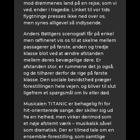
mod drømmenes land på en rejse, som vi
ved, ender i tragedie. Linket til vor tids
flygtninge presses ikke ned over os,
men synes alligevel så indlysende.
Anders Bøttgers scenografi får på enkel
men raffineret vis os til at skelne mellem
passagerer på første, anden og tredje
klasse blot ved at ændre afstanden
mellem deres bevægelige døre. Er
afstanden stor, er rummene det jo også,
og de tilhører derfor de rige på første
klasse. Den sociale bevidsthed præger
forestillingen hele vejen, og bliver til slut
ligefrem et spørgsmål om liv eller død.
Musicalen TITANIC er behagelig fri for
hit-orienterede sange, der skiller sig ud
fra en helhed, men virker derimod som
et nøje afstemt værk – musikalsk såvel
som dramatisk. Der er tilmed tale om en
ensemble-forestilling, som samtlige