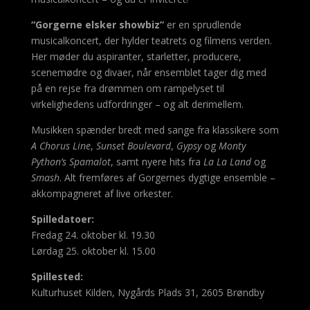
“Gorgerne elsker showbiz”
er en sprudlende
musicalkoncert, der hylder teatrets og filmens verden.
Her møder du aspiranter, starletter, producere,
scenemødre og divaer, når ensemblet tager dig med
på en rejse fra drømmen om rampelyset til
virkelighedens udfordringer – og alt derimellem.
Musikken spænder bredt med sange fra klassikere som
A Chorus Line
,
Sunset Boulevard
,
Gypsy
og
Monty
Python’s Spamalot
, samt nyere hits fra
La La Land
og
Smash
. Alt fremføres af Gorgernes dygtige ensemble –
akkompagneret af live orkester.
Spilledatoer:
Fredag 24. oktober kl. 19.30
Lørdag 25. oktober kl. 15.00
Spillested:
Kulturhuset Kilden, Nygårds Plads 31, 2605 Brøndby