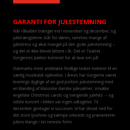
GARANTI FOR JULESTEMNING
Når råkulden trænger ind i november og december, og
juletrængslerne står for døren, rammes mange af
julestress og akut mangel på den gode julestemning –
og det er ikke blevet lettere i år. Det er Teatret
Gorgernes Julekor kommet for at lave om på!
Danmarks mest ambitiøse frivillige teater inviterer til en
særlig musikalsk oplevelse. I årevis har Gorgerne været
leverings dygtige af en god portion julestemning med
en blanding af klassiske danske julesalmer, smukke
engelske Christmas carols og svingende julehits – og
sidste koncert i Kilden var ingen udtagelse. Til
december gentager vi succesen. Vi har skruet ned for
det store lysshow og kæmpe orkester og præsenterer
julens klange i sin reneste form.