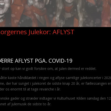
orgernes Julekor: AFLYST
ÆRRE AFLYST PGA. COVID-19
r stort op kan vi godt forsikre om, at julen dermed er reddet.
 måtte kaste håndklædet i ringen og aflyse samtlige julekoncerter i 202
e, der har sunget i julekoret de sidste knap 20 år, er fællessangen en
er os enormt til at tage revanche i år.
vnske gader og stræder indtager vi Kulturhuset Kilden søndag den 12
net af julemusik de sidste to år.