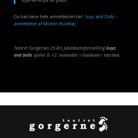
stjernerne på sin plads.”
Du kan læse hele anmeldelsen her:
Guys and Dolls –
anmeldelse af Morten Buckhøj
Teatret Gorgernes 25-års jubilæumsforestilling
Guys
and Dolls
spiller 8.-12. november i Galaksen i Værløse.